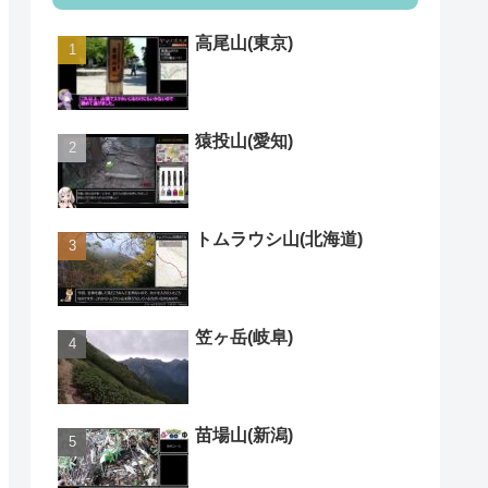
高尾山(東京)
猿投山(愛知)
トムラウシ山(北海道)
笠ヶ岳(岐阜)
苗場山(新潟)