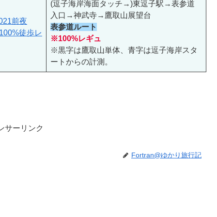
(逗子海岸海面タッチ→)東逗子駅→表参道
入口→神武寺→鷹取山展望台
021前夜
表参道ルート
100%徒歩レ
※100%レギュ
※黒字は鷹取山単体、青字は逗子海岸スタ
ートからの計測。
ンサーリンク
Fortran@ゆかり旅行記