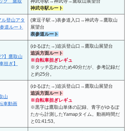
ック＿鷹取
神武寺駅→神武寺→鷹取山展望台
神武寺駅ルート
アル登山アタ
(東逗子駅→)表参道入口→神武寺→鷹取山
表参道ルート
展望台
表参道ルート
(ゆるぽた→)追浜登山口→鷹取山展望台
追浜方面ルート
説?】鷹取山
※自転車担ぎレギュ
自転車担ぎ】
※タッチ忘れのため40分だが、参考記録だ
と約25分。
(ゆるぽた→)追浜登山口→鷹取山展望台
追浜方面ルート
取山
※自転車担ぎレギュ
自転車動画
※黒字は鷹取山単体の記録、青字がゆるぽ
たから計測したYamapタイム。動画時間だ
と01:41:53。