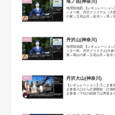
塔ノ岳(神奈川)
神奈川
地理院地図 【レギュレーション
ンター前、丹沢クリステル（大
の家→立花山荘→金冷シ→塔ノ岳※
丹沢山(神奈川)
神奈川
地理院地図 【レギュレーション
ンター前、丹沢クリステル(大倉
屋→堀山の家→立花山荘→金冷シ→
丹沢大山(神奈川)
神奈川
【レギュレーション】①こま参
ま参道入口から計測開始・計測
ま参道～下社の経路では男坂また