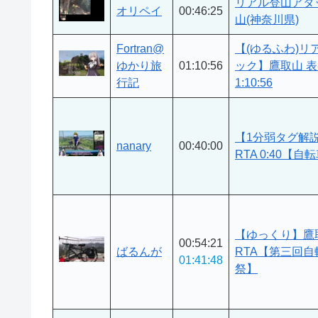
リアル登山アタ
オリペイ
00:46:25
山(神奈川県)
Fortran@
【(ゆるふわ)リ
ゆかり旅
01:10:56
ック】鷹取山 
行記
1:10:56
【1分弱タグ解
nanary
00:40:00
RTA 0:40【
【ゆっくり】鷹
00:54:21
ばるんが
RTA【第三回
01:41:48
祭】