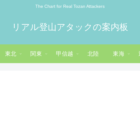
The Chart for Real Tozan Attackers
リアル登山アタックの案内板
東北
関東
甲信越
北陸
東海