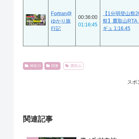
Fortran@
【1分弱登山祭2
00:36:00
ゆかり旅
祭】鷹取山RTA 
01:16:45
行記
ギュ 1:16.45
神奈川
関東
鷹取山
スポ
関連記事