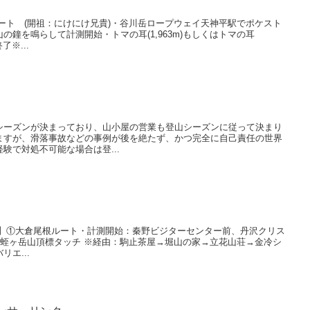
ート (開祖：にけにけ兄貴)・谷川岳ロープウェイ天神平駅でポケスト
の鐘を鳴らして計測開始・トマの耳(1,963m)もしくはトマの耳
了※...
シーズンが決まっており、山小屋の営業も登山シーズンに従って決まり
ますが、滑落事故などの事例が後を絶たず、かつ完全に自己責任の世界
験で対処不可能な場合は登...
ン】①大倉尾根ルート・計測開始：秦野ビジターセンター前、丹沢クリス
：蛭ヶ岳山頂標タッチ ※経由：駒止茶屋→堀山の家→立花山荘→金冷シ
エ...