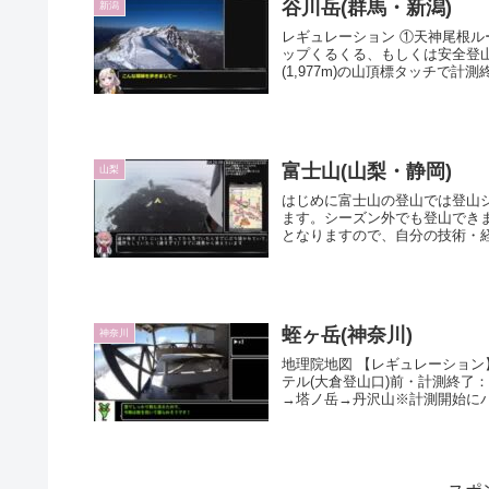
谷川岳(群馬・新潟)
新潟
レギュレーション ①天神尾根ル
ップくるくる、もしくは安全登山
(1,977m)の山頂標タッチで計測終
富士山(山梨・静岡)
山梨
はじめに富士山の登山では登山
ます。シーズン外でも登山でき
となりますので、自分の技術・経
蛭ヶ岳(神奈川)
神奈川
地理院地図 【レギュレーショ
テル(大倉登山口)前・計測終了
→塔ノ岳→丹沢山※計測開始にバリ