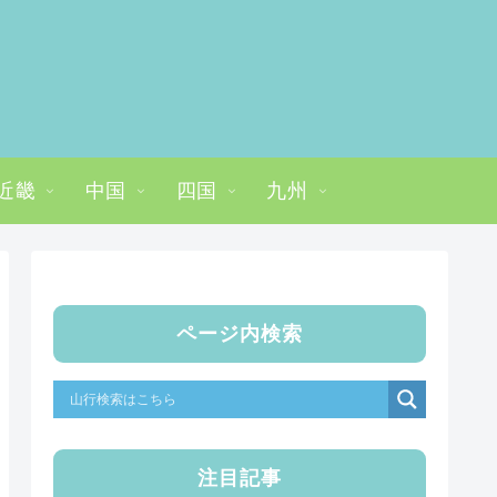
近畿
中国
四国
九州
ページ内検索
注目記事