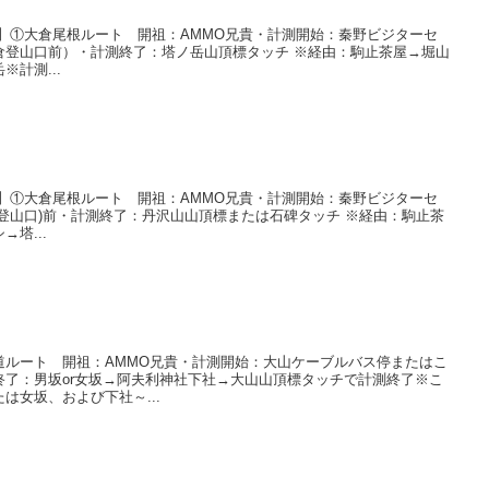
】①大倉尾根ルート 開祖：AMMO兄貴・計測開始：秦野ビジターセ
倉登山口前）・計測終了：塔ノ岳山頂標タッチ ※経由：駒止茶屋→堀山
計測...
】①大倉尾根ルート 開祖：AMMO兄貴・計測開始：秦野ビジターセ
登山口)前・計測終了：丹沢山山頂標または石碑タッチ ※経由：駒止茶
塔...
道ルート 開祖：AMMO兄貴・計測開始：大山ケーブルバス停またはこ
終了：男坂or女坂→阿夫利神社下社→大山山頂標タッチで計測終了※こ
は女坂、および下社～...