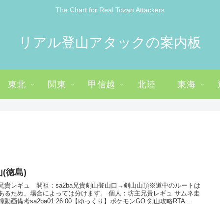
The Chart for Real Tozan Attackers
リアル登山アタックの案内板
東北
関東
甲信越
北陸
東海
(徳島)
兄貴レギュ 開祖：sa2ba兄貴剣山登山口→剣山山頂※道中のルートは
あるため、場合によっては分けます。 個人：坊主兄貴レギュ サムネ走
動画備考sa2ba01:26:00【ゆっくり】ポケモンGO 剣山攻略RTA ...