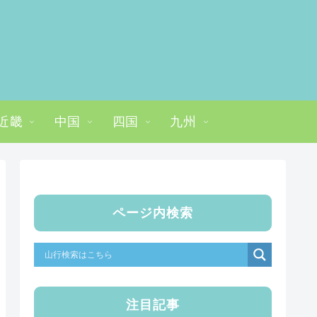
近畿
中国
四国
九州
ページ内検索
注目記事