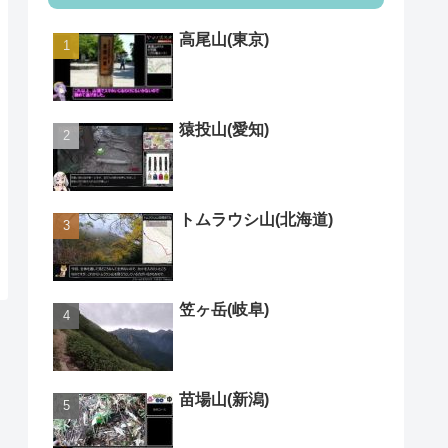
高尾山(東京)
猿投山(愛知)
トムラウシ山(北海道)
笠ヶ岳(岐阜)
苗場山(新潟)