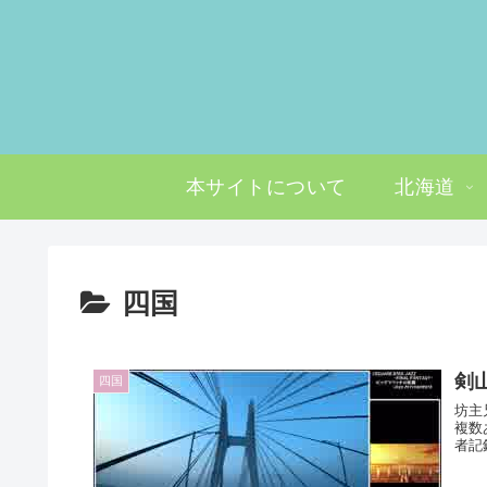
本サイトについて
北海道
四国
剣山
四国
坊主
複数
者記録