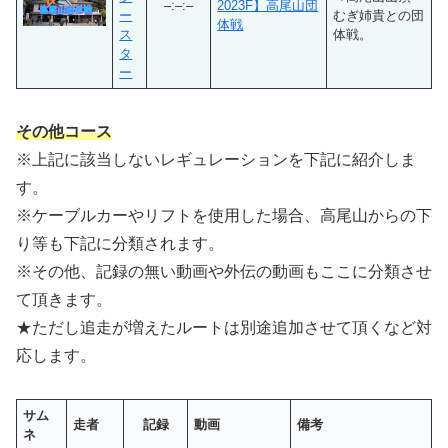
–:–:–
2023F】高尾山団
ー
むぎ姉貴との団
体戦
ス
体戦。
タ
ー
その他コース
※上記に該当しないレギュレーションを下記に紹介しま
す。
※ケーブルカーやリフトを使用した場合、高尾山からの下
り等も下記に分類されます。
※その他、記録の無い動画や外伝の動画もここに分類させ
て頂きます。
★ただし追走が増えたルートは別途追加させて頂くなど対
応します。
サム
走者
記録
動画
備考
ネ