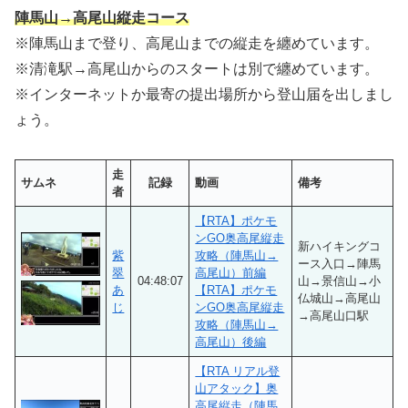
陣馬山→高尾山縦走コース
※陣馬山まで登り、高尾山までの縦走を纏めています。
※清滝駅→高尾山からのスタートは別で纏めています。
※インターネットか最寄の提出場所から登山届を出しまし
ょう。
走
サムネ
記録
動画
備考
者
【RTA】ポケモ
ンGO奥高尾縦走
新ハイキングコ
紫
攻略（陣馬山→
ース入口→陣馬
翠
高尾山）前編
04:48:07
山→景信山→小
あ
【RTA】ポケモ
仏城山→高尾山
じ
ンGO奥高尾縦走
→高尾山口駅
攻略（陣馬山→
高尾山）後編
【RTA リアル登
山アタック】奥
高尾縦走（陣馬