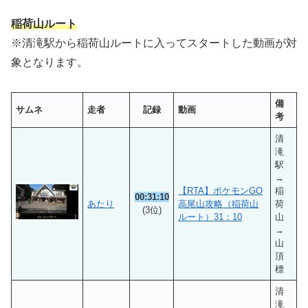
稲荷山ルート
※清滝駅から稲荷山ルートに入ってスタートした動画が対
象となります。
備
サムネ
走者
記録
動画
考
清
滝
駅
→
【RTA】ポケモンGO
稲
00:31:10
あたり
高尾山攻略（稲荷山
荷
(3位)
ルート）31：10
山
→
山
頂
標
清
滝