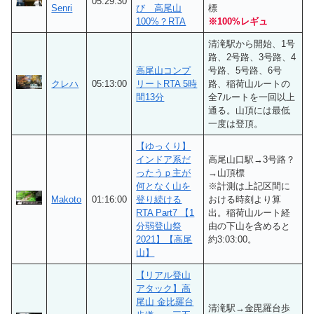
05:29:30
Senri
び 高尾山
標
100%？RTA
※100%レギュ
清滝駅から開始、1号
路、2号路、3号路、4
高尾山コンプ
号路、5号路、6号
クレハ
05:13:00
リートRTA 5時
路、稲荷山ルートの
間13分
全7ルートを一回以上
通る。山頂には最低
一度は登頂。
【ゆっくり】
インドア系だ
高尾山口駅→3号路？
ったうｐ主が
→山頂標
何となく山を
※計測は上記区間に
Makoto
01:16:00
登り続ける
おける時刻より算
RTA Part7 【1
出。稲荷山ルート経
分弱登山祭
由の下山を含めると
2021】【高尾
約3:03:00。
山】
【リアル登山
アタック】高
尾山 金比羅台
清滝駅→金毘羅台歩