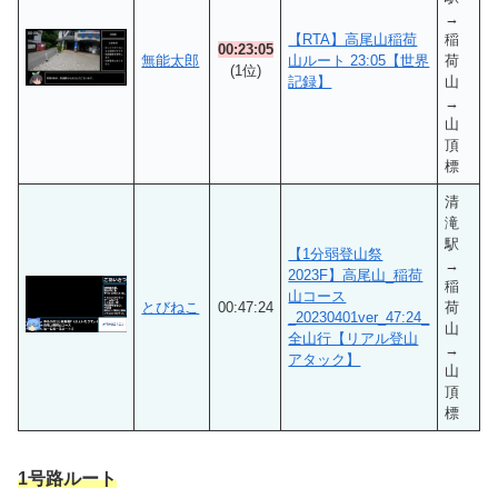
→
【RTA】高尾山稲荷
稲
00:23:05
無能太郎
山ルート 23:05【世界
荷
(1位)
記録】
山
→
山
頂
標
清
滝
駅
【1分弱登山祭
→
2023F】高尾山_稲荷
稲
山コース
とびねこ
00:47:24
荷
_20230401ver_47:24_
山
全山行【リアル登山
→
アタック】
山
頂
標
1号路
ルート