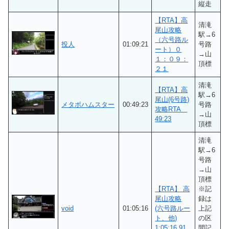
縦走
【RTA】高
清滝
尾山攻略
駅→6
（六号路ル
投人
01:09:21
号路
ート）０
→山
１：０９：
頂標
２１
清滝
【RTA】高
駅→6
尾山(6号路)
メタボハムスター
00:49:23
号路
攻略RTA
→山
49:23
頂標
清滝
駅→6
号路
→山
頂標
【RTA】 高
※記
尾山攻略
録は
void
01:05:16
(六号路ルー
上記
ト、他)
の区
1:05:16.91
間記