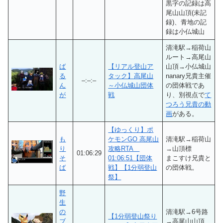
黒字の記録は高
尾山山頂(未記
録)、青地の記
録は小仏城山
清滝駅→稲荷山
ルート→高尾山
ば
【リアル登山ア
山頂→小仏城山
る
タック】高尾山
nanary兄貴主催
–:–:–
ん
～小仏城山団体
の団体戦であ
が
戦
り、別視点で
て
つろう兄貴の動
画
がある。
【ゆっくり】ポ
も
ケモンGO 高尾山
清滝駅→稲荷山
り
攻略RTA
→山頂標
01:06:29
そ
01:06:51【団体
まこすけ兄貴と
ば
戦】【1分弱登山
の団体戦。
祭】
野
生
の
清滝駅→6号路
【1分弱登山祭り
ブ
→高尾山山頂