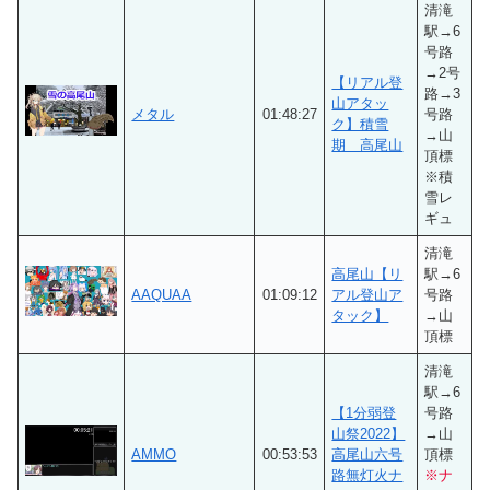
清滝
駅→6
号路
→2号
【リアル登
路→3
山アタッ
メタル
01:48:27
号路
ク】積雪
→山
期 高尾山
頂標
※積
雪レ
ギュ
清滝
高尾山【リ
駅→6
AAQUAA
01:09:12
アル登山ア
号路
タック】
→山
頂標
清滝
駅→6
【1分弱登
号路
山祭2022】
→山
AMMO
00:53:53
高尾山六号
頂標
路無灯火ナ
※ナ