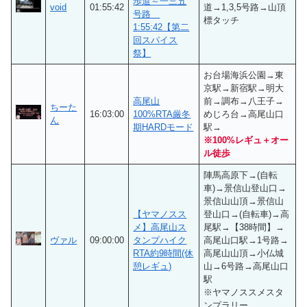
歩道～一三五
void
01:55:42
道→1,3,5号路→山頂
号路
標タッチ
1:55:42【第二
回スパイス
祭】
お台場海浜公園→東
京駅→新宿駅→明大
高尾山
前→調布→八王子→
ちーた
16:03:00
100%RTA厳冬
めじろ台→高尾山口
ん
期HARDモード
駅→
※100%レギュ＋オー
ル徒歩
陣馬高原下→(自転
車)→景信山登山口→
景信山山頂→景信山
【ヤマノスス
登山口→(自転車)→高
メ】高尾山ス
尾駅→【38時間】→
ヴァル
09:00:00
タンプハイク
高尾山口駅→1号路→
RTA約9時間(休
高尾山山頂→小仏城
憩レギュ)
山→6号路→高尾山口
駅
※ヤマノススメスタ
ンプラリー