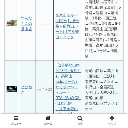
→清滝駅→稲荷山→
高尾山山頂(2回目)→5
号路→稲荷山→清滝
高尾山全ルー
ずんだ
駅→1号路→薬王院
トRTA(1～6号
もんの
–:–:–
→2号路→3号路→6号
路＋稲荷山ル
登山旅
路→高尾山山頂(3回
ート)リアル登
目)→4号路→高尾山
山アタック
山頂(4回目)→1号路→
男坂→高尾山山頂(5
回目)→1号路→清滝
駅
【1分弱登山祭
2023F】ゆるふ
高尾山口駅→草戸山
わ_高尾山
→榎窪山→三沢峠→
Extraコース7
泰光寺山→入沢山→
とびね
サミッツハー
中沢山→金毘羅山→
06:40:32
こ
トルート
大洞山→大垂水峠→
RTA_06:40:32_
高尾山山頂
ほぼ全山行
※高尾山セブンサミ
【リアル登山
ッツ
アタック】
メニュー
ホーム
検索
トップ