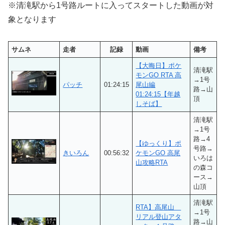
※清滝駅から1号路ルートに入ってスタートした動画が対
象となります
サムネ
走者
記録
動画
備考
【大晦日】ポケ
清滝駅
モンGO RTA 高
→1号
パッチ
01:24:15
尾山編
路→山
01:24:15【年越
頂
しそば】
清滝駅
→1号
路→4
【ゆっくり】ポ
号路→
きいろん
00:56:32
ケモンGO 高尾
いろは
山攻略RTA
の森コ
ース→
山頂
清滝駅
RTA】高尾山
→1号
リアル登山アタ
路→山