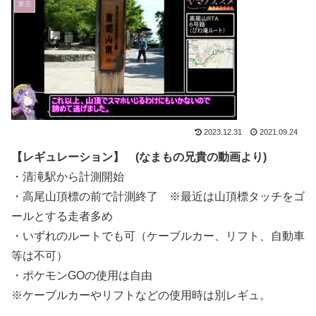
東京
2023.12.31
2021.09.24
【レギュレーション】 (なまもの兄貴の動画より)
・清滝駅から計測開始
・高尾山頂標の前で計測終了 ※最近は山頂標タッチをゴ
ールとする走者多め
・いずれのルートでも可（ケーブルカー、リフト、自動車
等は不可）
・ポケモンGOの使用は自由
※ケーブルカーやリフトなどの使用時は別レギュ。