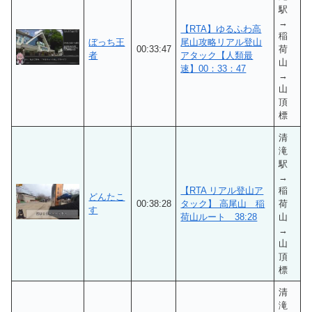
駅
→
【RTA】ゆるふわ高
稲
ぼっち王
尾山攻略リアル登山
00:33:47
荷
者
アタック【人類最
山
速】00：33：47
→
山
頂
標
清
滝
駅
→
【RTA リアル登山ア
稲
どんたこ
00:38:28
タック】 高尾山 稲
荷
す
荷山ルート 38:28
山
→
山
頂
標
清
滝