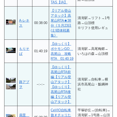
TAS【IA】
【リアル登山
アタック】高
清滝駅→リフト→1号
A-レネ
尾山RTA★38
00:38:00
路→山頂標
ス
分《５月23日
※リフト使用レギュ
(土)団体戦募
集》
【ゆっくり】
もりそ
ポケモンGO
清滝駅→高尾梅郷→
01:40:19
ば
高尾山 攻略
いろはの森→山頂標
RTA 01:40:19
【ゆっくり】
高尾山RTA前
編【リアル登
清滝駅→自転車→横
路アブ
山アタック】
–:–:–
浜市高尾山・飯綱神
ヲ
【ゆっくり】
社
高尾山RTA後
編【リアル登
山アタック】
CeVIO自転車
平塚砂丘→(自転車)→
扇里
旅＃チャリた
清滝駅→1号路→山頂