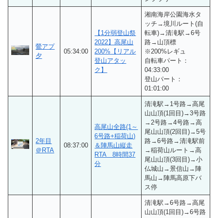
湘南海岸公園海水タ
ッチ→境川ルート(自
【1分弱登山祭
転車)→清滝駅→6号
2022】高尾山
路→山頂標
鶯アプ
05:34:00
200%【リアル
※200%レギュ
夕
登山アタッ
自転車パート：
ク】
04:33:00
登山パート：
01:01:00
清滝駅→1号路→高尾
山山頂(1回目)→3号路
→2号路→4号路→高
高尾山全路(1～
尾山山頂(2回目)→5号
6号路+稲荷山)
2年目
路→6号路→清滝駅前
08:37:00
＆陣馬山縦走
＠RTA
→稲荷山ルート→高
RTA 8時間37
尾山山頂(3回目)→小
分
仏城山→景信山→陣
馬山→陣馬高原下バ
ス停
清滝駅→6号路→高尾
山山頂(1回目)→6号路