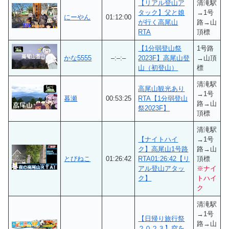
【リアル登山ア
清滝駅
タック】父と娘
→1号
にーやん
01:12:00
が行く高尾山
路→山
RTA
頂標
【1分弱登山祭
1号路
かな5555
–:–:–
2023F】高尾山登
→山頂
山（初登山）
標
清滝駅
高尾山観光あり
→1号
暮瀬
00:53:25
RTA【1分弱登山
路→山
祭2023F】
頂標
清滝駅
【ナイトハイ
→1号
ク】高尾山1号路
路→山
とびねこ
01:26:42
RTA01:26:42【リ
頂標
アル登山アタッ
※ナイ
ク】
トハイ
ク
清滝駅
→1号
【日帰り旅行祭
路→山
２０２３】空を