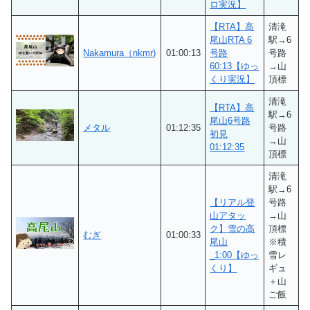
ロ実況】
【RTA】高
清滝
尾山RTA 6
駅→6
Nakamura（nkmr)
01:00:13
号路
号路
60:13【ゆっ
→山
くり実況】
頂標
清滝
【RTA】高
駅→6
尾山6号路
メタル
01:12:35
号路
初見
→山
01:12:35
頂標
清滝
駅→6
【リアル登
号路
山アタッ
→山
ク】雪の高
頂標
むぎ
01:00:33
尾山
※積
_1:00【ゆっ
雪レ
くり】
ギュ
＋山
ご飯