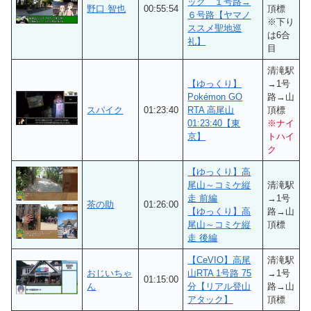
ック １号路→
野口 智也
00:55:54
頂標
６号路【ヤマノ
※下り
ススメ聖地巡
は6合
礼】
目
清滝駅
【ゆっくり】
→1号
Pokémon GO
路→山
スパイク
01:23:40
RTA 高尾山
頂標
01:23:40【東
※ナイ
京】
トハイ
ク
【ゆっくり】高
尾山～コミケ縦
清滝駅
走 前編
→1号
茶の助
01:26:00
【ゆっくり】高
路→山
尾山～コミケ縦
頂標
走 後編
【CeVIO】高尾
清滝駅
おじいちゃ
山RTA 1号路 75
→1号
01:15:00
ん
分【リアル登山
路→山
アタック】
頂標