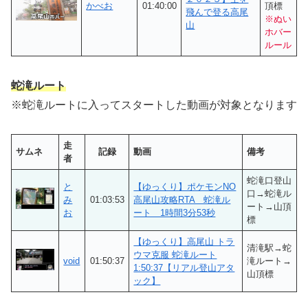
かべお
01:40:00
頂標
飛んで登る高尾
※ぬい
山
ホバー
ルール
蛇滝ルート
※蛇滝ルートに入ってスタートした動画が対象となります
走
サムネ
記録
動画
備考
者
蛇滝口登山
と
【ゆっくり】ポケモンNO
口→蛇滝ル
み
01:03:53
高尾山攻略RTA 蛇滝ル
ート→山頂
お
ート 1時間3分53秒
標
【ゆっくり】高尾山 トラ
清滝駅→蛇
ウマ克服 蛇滝ルート
void
01:50:37
滝ルート→
1:50:37【リアル登山アタ
山頂標
ック】