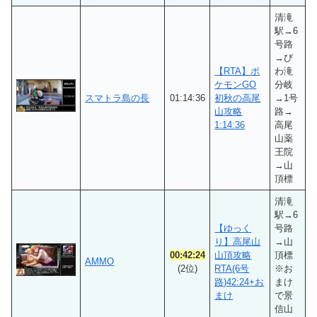
清滝
駅→6
号路
→び
【RTA】ポ
わ滝
ケモンGO
分岐
スマトラ島の長
01:14:36
初秋の高尾
→1号
山攻略
路→
1:14:36
高尾
山薬
王院
→山
頂標
清滝
駅→6
【ゆっく
号路
り】高尾山
→山
00:42:24
山頂攻略
頂標
AMMO
(2位)
RTA(6号
※お
路)42:24+お
まけ
まけ
で景
信山