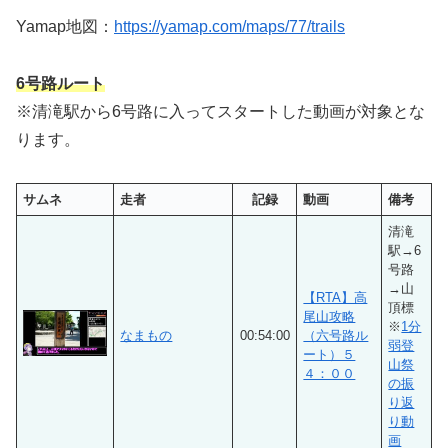
Yamap地図：
https://yamap.com/maps/77/trails
6号路ルート
※清滝駅から6号路に入ってスタートした動画が対象とな
ります。
サムネ
走者
記録
動画
備考
清滝
駅→6
号路
→山
【RTA】高
頂標
尾山攻略
※
1分
なまもの
00:54:00
（六号路ル
弱登
ート）５
山祭
４：００
の振
り返
り動
画