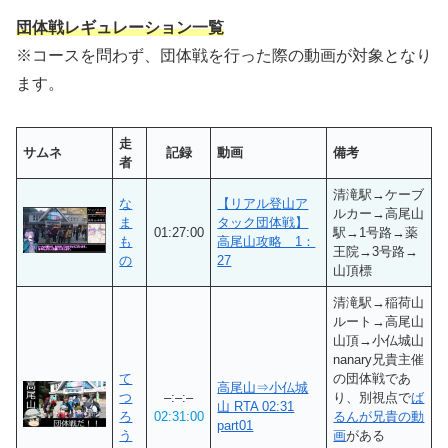
団体戦レギュレーション一覧
※コースを問わず、団体戦を行った際の動画が対象となり
ます。
走
サムネ
記録
動画
備考
者
清滝駅→ケーブ
な
【リアル登山ア
ルカー→高尾山
ま
タック団体戦】
01:27:00
駅→1号路→薬
も
高尾山攻略 1：
王院→3号路→
の
27
山頂標
清滝駅→稲荷山
ルート→高尾山
山頂→小仏城山
nanary兄貴主催
て
の団体戦であ
高尾山⇒小仏城
つ
–:–:–
り、別視点で
ば
山 RTA 02:31
ろ
02:31:00
るんが兄貴の動
part01
う
画
がある