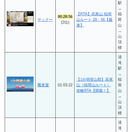
駅
→
【RTA】高尾山 稲荷
稲
00:28:56
サックー
山ルート 28：56【最
荷
(2位)
速】
山
→
山
頂
標
清
滝
駅
→
【1分弱登山祭】高尾
稲
瓢箪屋
01:03:22
山（稲荷山ルート）
荷
攻略RTA【開幕！】
山
→
山
頂
標
清
滝