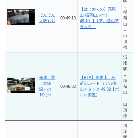
駅
→
【はじめての】高尾
稲
でんでん
山 稲荷山ルート
00:49:10
荷
太鼓もち
49:10 【リアル登山ア
山
タック】
→
山
頂
標
清
滝
駅
→
俺達、華
【RTA】高尾山 稲
稲
（意味
荷山ルート リアル登
00:49:32
荷
深）の
山アタック 49:32【ボ
山
JKです
イロ実況】
→
山
頂
標
清
滝
駅