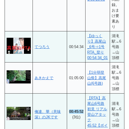
録。
おま
け要
素あ
り
【ゆっく
清滝
り】高尾山
駅→6
てつろう
00:54:34
_6号⇒1号
号路
RTA_登り
→山
00:54:34_01
頂標
清滝
【1分弱登
駅→6
あきかえで
01:05:00
山祭】高尾
号路
山(6号路)
→山
頂標
【RTA】高
尾山6号路
清滝
初見 リアル
駅→6
俺達、華（意味
00:45:52
登山アタッ
号路
深）のJKです
(3位)
ク
→山
45:52【ボイ
頂標