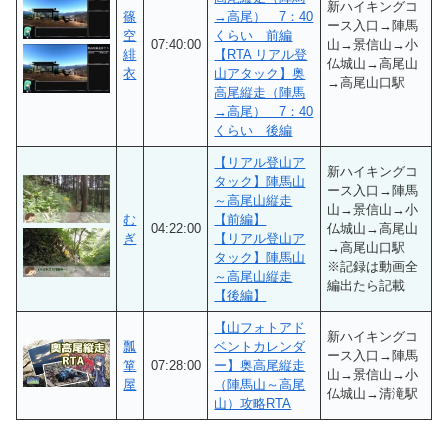
新ハイキングコ
篠
→高尾） 7：40
ース入口→陣馬
空
くらい 前編
07:40:00
山→景信山→小
緋
【RTA リアル登
仏城山→高尾山
衣
山アタック】奥
→高尾山口駅
高尾縦走（陣馬
→高尾） 7：40
くらい 後編
【リアル登山ア
新ハイキングコ
タック】陣馬山
ース入口→陣馬
～高尾山縦走
山→景信山→小
む
【前編】
04:22:00
仏城山→高尾山
ぎ
【リアル登山ア
→高尾山口駅
タック】陣馬山
※記録は動画全
～高尾山縦走
編出たら記載
【後編】
【山フォトアド
新ハイキングコ
瓢
ベントカレンダ
ース入口→陣馬
箪
07:28:00
ー】奥高尾縦走
山→景信山→小
屋
（陣馬山～高尾
仏城山→清滝駅
山）攻略RTA