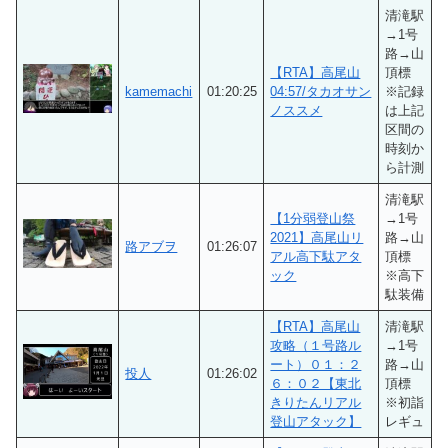
清滝駅
→1号
路→山
【RTA】高尾山
頂標
kamemachi
01:20:25
04:57/タカオサン
※記録
ノススメ
は上記
区間の
時刻か
ら計測
清滝駅
【1分弱登山祭
→1号
2021】高尾山リ
路→山
路アブヲ
01:26:07
アル高下駄アタ
頂標
ック
※高下
駄装備
【RTA】高尾山
清滝駅
攻略（１号路ル
→1号
ート）０１：２
路→山
投人
01:26:02
６：０２【東北
頂標
きりたんリアル
※初詣
登山アタック】
レギュ