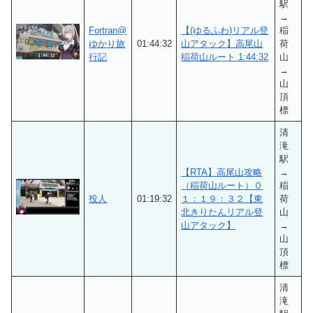
駅
→
Fortran@
【(ゆるふわ)リアル登
稲
ゆかり旅
01:44:32
山アタック】高尾山
荷
行記
稲荷山ルート 1:44:32
山
→
山
頂
標
清
滝
駅
【RTA】高尾山攻略
→
（稲荷山ルート）０
稲
投人
01:19:32
１：１９：３２【東
荷
北きりたんリアル登
山
山アタック】
→
山
頂
標
清
滝