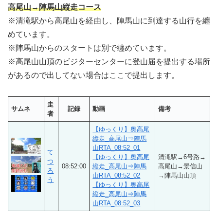
高尾山→陣馬山縦走コース
※清滝駅から高尾山を経由し、陣馬山に到達する山行を纏
めています。
※陣馬山からのスタートは別で纏めています。
※高尾山山頂のビジターセンターに登山届を提出する場所
があるので出してない場合はここで提出します。
走
サムネ
記録
動画
備考
者
【ゆっくり】奥高尾
縦走_高尾山⇒陣馬
山RTA_08:52_01
て
【ゆっくり】奥高尾
清滝駅→6号路→
つ
08:52:00
縦走_高尾山⇒陣馬
高尾山→景信山
ろ
山RTA_08:52_02
→陣馬山山頂
う
【ゆっくり】奥高尾
縦走_高尾山⇒陣馬
山RTA_08:52_03