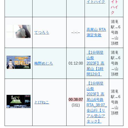
イトハイク
イト
ハイ
ク
清滝
駅→6
高尾山 RTA
てつろう
–:–:–
号路
測定失敗
→山
頂標
【1分弱登
清滝
山祭
駅→6
梅野めじろ
01:12:00
2023F】高
号路
尾山【1時
→山
間12分】
頂標
【1分弱登
山祭
清滝
2023F】高
駅→6
00:38:07
尾山6号路
とびねこ
号路
(1位)
RTA_38:07_
→山
全山行【リ
頂標
アル登山ア
タック】