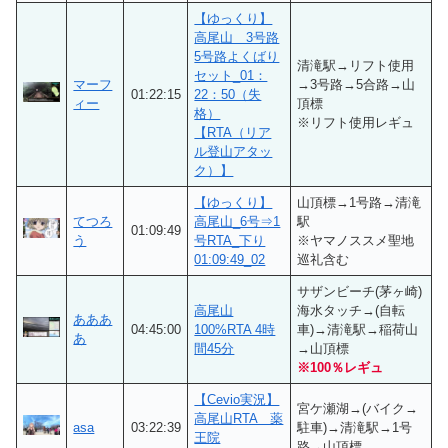
【ゆっくり】
高尾山 3号路
5号路よくばり
清滝駅→リフト使用
セット_01：
マーフ
→3号路→5合路→山
01:22:15
22：50（失
ィー
頂標
格）
※リフト使用レギュ
【RTA（リア
ル登山アタッ
ク）】
【ゆっくり】
山頂標→1号路→清滝
てつろ
高尾山_6号⇒1
駅
01:09:49
う
号RTA_下り
※ヤマノススメ聖地
01:09:49_02
巡礼含む
サザンビーチ(茅ヶ崎)
高尾山
海水タッチ→(自転
あああ
04:45:00
100%RTA 4時
車)→清滝駅→稲荷山
あ
間45分
→山頂標
※100％レギュ
【Cevio実況】
宮ケ瀬湖→(バイク→
高尾山RTA 薬
asa
03:22:39
駐車)→清滝駅→1号
王院
路→山頂標